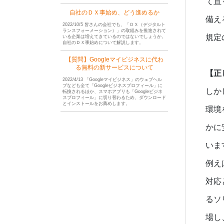
て直
自社のＤＸ事始め、どう進めるか
備え
2022/10/5 皆さんの会社でも、「ＤＸ（デジタルト
ランスフォーメーション）」の取組みを推進されて
規定
いる企業は増えてきているのではないでしょうか。
自社のＤＸ事始めについて解説します。
【質問】Googleマイビジネスに代わ
る無料の新サービスについて
【正
2022/4/13 「Googleマイビジネス」のウェブヘル
プなども全て「Googleビジネスプロフィール」に
しか
転換されるほか、スマホアプリも「Googleビジネ
スプロフィール」に切り替わるため、ダウンロード
とインストールをお薦めします。
環境
かに
いま
例え
対応
るソ
場し