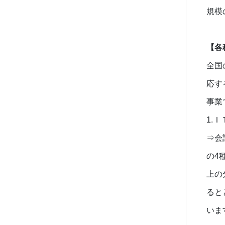
規模
【各
全国
応す
事業
1.
⇒会
の4
上の
ると
いま