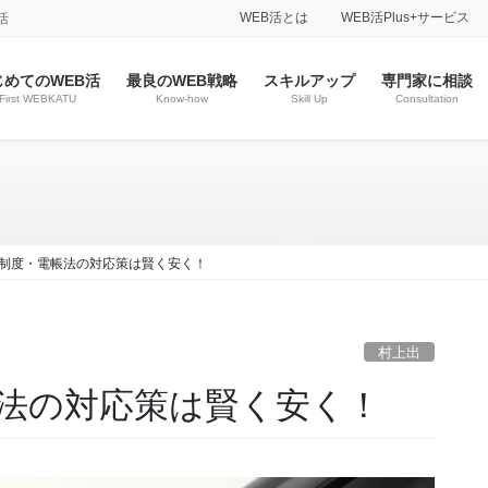
WEB活とは
WEB活Plus+サービス
活
じめてのWEB活
最良のWEB戦略
スキルアップ
専門家に相談
First WEBKATU
Know-how
Skill Up
Consultation
制度・電帳法の対応策は賢く安く！
村上出
法の対応策は賢く安く！