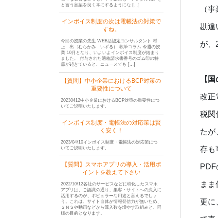
と言う言葉を良く耳にするようにな […]
（事
インボイス制度の次は電帳法の対策で
勘違
すね。
今回の授業の先生 WEB活認定コンサルタント 村
が、
上 出（むらかみ いずる） 執筆コラム 今週の授
業 10月となり、いよいよインボイス制度が始まり
ました。 付与された適格請求書番号のゴム印の特
需が起きていると、ニュースでも […]
【国
【質問】中小企業におけるBCP対策の
重要性について
改正
20230412中小企業におけるBCP対策の重要性につ
いてご説明いたします。
税関
インボイス制度・電帳法の対応策は賢
く安く！
たが
2023/04/10インボイス制度・電帳法の対応策につ
存も
いてご説明いたします。
【質問】スマホアプリの導入・活用ポ
PD
イントを教えて下さい
まま
2022/10/12各社のサービスなどに特化したスマホ
アプリは、ご認識の通り、集客・サイトへの流入に
活用するのが、ポピュラーな用途と言えるでしょ
更に
う。これは、サイト自体が情報発信力が無いため、
ＳＮＳや動画などから流入数を増やす取組みと、同
様の目的となります。