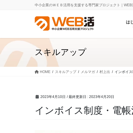
コ
ナ
中小企業のＷＥＢ活用を支援する専門家プロジェクト｜WEB
ン
ビ
テ
ゲ
は
ン
ー
ツ
シ
に
ョ
移
ン
スキルアップ
動
に
移
動
HOME
スキルアップ
メルマガ
村上出
インボイス
2023年4月10日
/ 最終更新日 :
2023年4月20日
インボイス制度・電帳