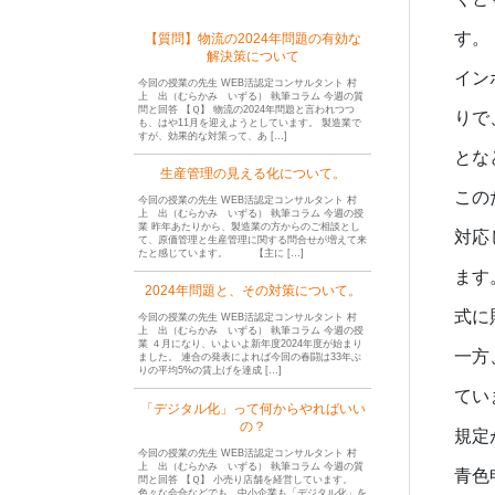
す。
【質問】物流の2024年問題の有効な
解決策について
イン
今回の授業の先生 WEB活認定コンサルタント 村
上 出（むらかみ いずる） 執筆コラム 今週の質
問と回答 【Ｑ】 物流の2024年問題と言われつつ
りで
も、はや11月を迎えようとしています。 製造業で
すが、効果的な対策って、あ […]
とな
生産管理の見える化について。
この
今回の授業の先生 WEB活認定コンサルタント 村
上 出（むらかみ いずる） 執筆コラム 今週の授
業 昨年あたりから、製造業の方からのご相談とし
対応
て、原価管理と生産管理に関する問合せが増えて来
たと感じています。 【主に […]
ます
2024年問題と、その対策について。
式に
今回の授業の先生 WEB活認定コンサルタント 村
上 出（むらかみ いずる） 執筆コラム 今週の授
業 ４月になり、いよいよ新年度2024年度が始まり
一方
ました。 連合の発表によれば今回の春闘は33年ぶ
りの平均5%の賃上げを達成 […]
てい
「デジタル化」って何からやればいい
の？
規定
今回の授業の先生 WEB活認定コンサルタント 村
上 出（むらかみ いずる） 執筆コラム 今週の質
青色
問と回答 【Ｑ】 小売り店舗を経営しています。
色々な会合などでも、中小企業も「デジタル化」を