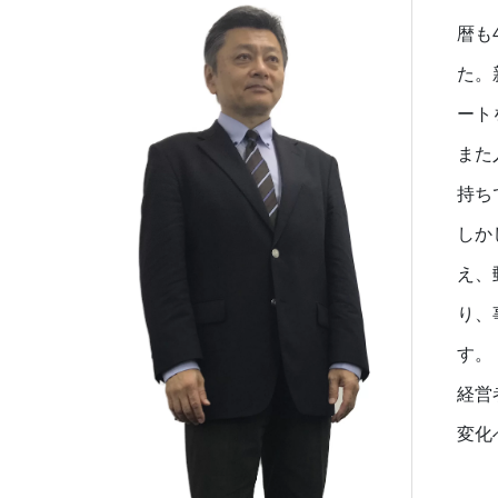
暦も
た。
ート
また
持ち
しか
え、
り、
す。
経営
変化