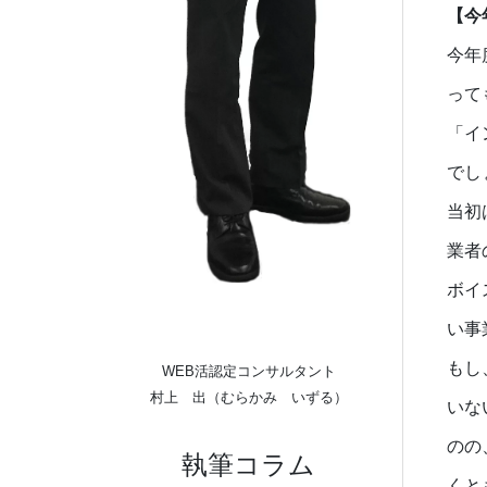
【今
今年
って
「イ
でし
当初
業者
ボイ
い事
もし
WEB活認定コンサルタント
村上 出（むらかみ いずる）
いな
のの
執筆コラム
くと