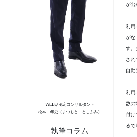
が出
利用
がな
す。
され
自動
利用
数の
WEB活認定コンサルタント
松本 年史（まつもと としふみ）
付け
るで
執筆コラム