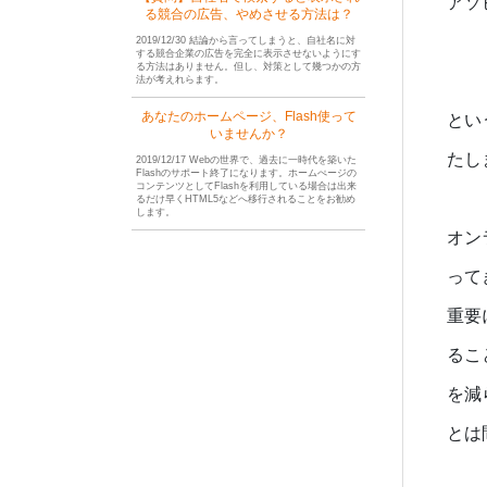
アソ
る競合の広告、やめさせる方法は？
2019/12/30 結論から言ってしまうと、自社名に対
する競合企業の広告を完全に表示させないようにす
る方法はありません。但し、対策として幾つかの方
法が考えれらます。
あなたのホームページ、Flash使って
とい
いませんか？
たし
2019/12/17 Webの世界で、過去に一時代を築いた
Flashのサポート終了になります。ホームぺージの
コンテンツとしてFlashを利用している場合は出来
るだけ早くHTML5などへ移行されることをお勧め
します。
オン
って
重要
るこ
を減
とは