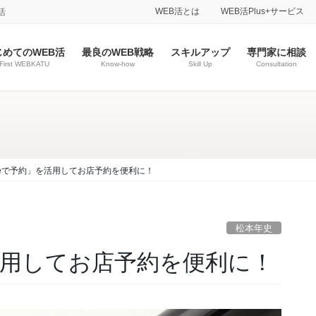
WEB活とは
WEB活Plus+サービス
活
じめてのWEB活
最良のWEB戦略
スキルアップ
専門家に相談
First WEBKATU
Know-how
Skill Up
Consultation
gleで予約」を活用してお店予約を便利に！
松本年史
を活用してお店予約を便利に！