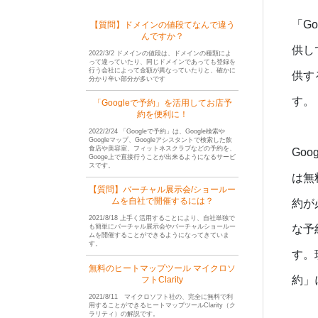
「G
【質問】ドメインの値段てなんで違う
んですか？
供し
2022/3/2 ドメインの値段は、ドメインの種類によ
って違っていたり、同じドメインであっても登録を
行う会社によって金額が異なっていたりと、確かに
供す
分かり辛い部分が多いです
す。
「Googleで予約」を活用してお店予
約を便利に！
2022/2/24 「Googleで予約」は、Google検索や
Googleマップ、Googleアシスタントで検索した飲
食店や美容室、フィットネスクラブなどの予約を、
Go
Googe上で直接行うことが出来るようになるサービ
スです。
は無
【質問】バーチャル展示会/ショールー
ムを自社で開催するには？
約が
2021/8/18 上手く活用することにより、自社単独で
も簡単にバーチャル展示会やバーチャルショールー
な予
ムを開催することができるようになってきていま
す。
す。
無料のヒートマップツール マイクロソ
約」
フトClarity
2021/8/11 マイクロソフト社の、完全に無料で利
用することができるヒートマップツールClarity（ク
ラリティ）の解説です。