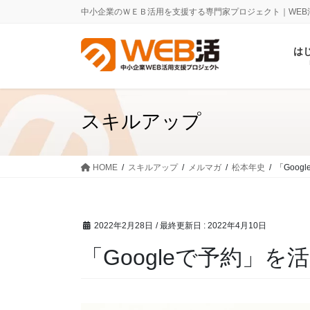
コ
ナ
中小企業のＷＥＢ活用を支援する専門家プロジェクト｜WEB
ン
ビ
テ
ゲ
は
ン
ー
ツ
シ
に
ョ
移
ン
スキルアップ
動
に
移
動
HOME
スキルアップ
メルマガ
松本年史
「Goo
2022年2月28日
/ 最終更新日 :
2022年4月10日
「Googleで予約」