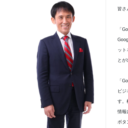
皆さ
「Go
Go
ット
とが
「Go
ビジ
す。
情報
ボタ