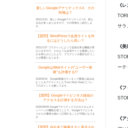
《レ
新しいGoogleアナリティクス4、その
特徴は？
TO
2021/2/10 新しいGoogleアナリティクス4。異な
る点が多くありますので、その特徴をご紹介しま
サラ、
す。
【質問】WordPressで会員サイトを作
るにはどうしたら良い？
《美
2021/1/27 プラグインによって追加出来る機能が異
なりますので、どのような会員サイトを構築したい
かを明らかにした上で、プラグインの選択を行うこ
ST
とが重要になります。
ーテ
GoogleはWebサイトの”ユーザー体
験”も評価する!?
2020/9/16 Google検索のランキング要因に組み込
むことをアナウンスした“Core Web Vitals”につい
てのポイントを解してます。
《フ
【質問】Googleマイビジネス経由の
STO
アクセスを計測する方法は？
2020/09/09 Googleアナリティクスのカスタムキャ
ンペーンの機能を使うことで、Googleマイビジネ
スからの遷移を細かく計測することが可能になりま
す
《ア
【質問】自社名で検索すると表示され