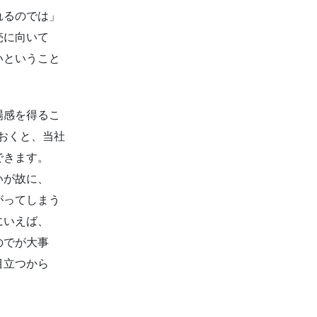
れるのでは」
売に向いて
いということ
場感を得るこ
おくと、当社
できます。
いが故に、
がってしまう
にいえば、
のでが大事
目立つから