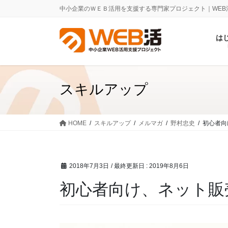
コ
ナ
中小企業のＷＥＢ活用を支援する専門家プロジェクト｜WEB
ン
ビ
テ
ゲ
は
ン
ー
ツ
シ
に
ョ
移
ン
スキルアップ
動
に
移
動
HOME
スキルアップ
メルマガ
野村忠史
初心者向
2018年7月3日
/ 最終更新日 :
2019年8月6日
初心者向け、ネット販