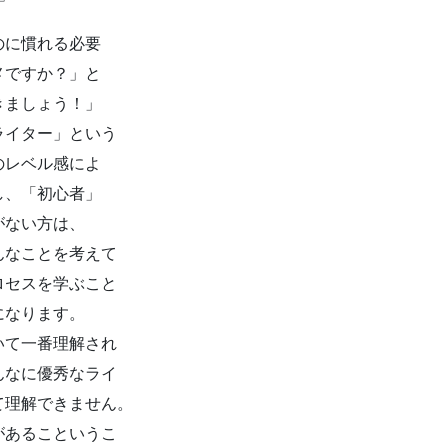
のに慣れる必要
メですか？」と
きましょう！」
ライター」という
のレベル感によ
し、「初心者」
がない方は、
んなことを考えて
ロセスを学ぶこと
になります。
いて一番理解され
んなに優秀なライ
て理解できません。
があるこというこ