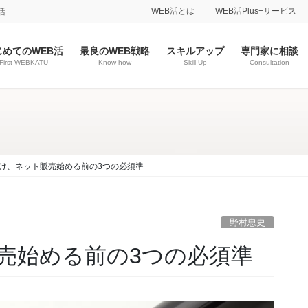
WEB活とは
WEB活Plus+サービス
活
じめてのWEB活
最良のWEB戦略
スキルアップ
専門家に相談
First WEBKATU
Know-how
Skill Up
Consultation
け、ネット販売始める前の3つの必須準
野村忠史
売始める前の3つの必須準