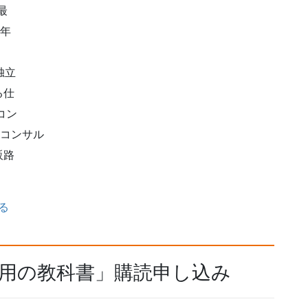
最
3年
、
独立
る仕
コン
のコンサル
販路
る
活用の教科書」購読申し込み