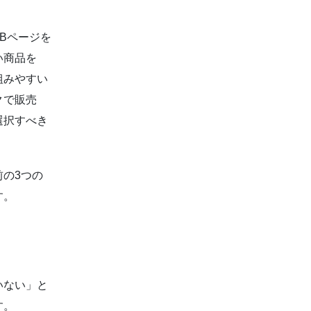
Bページを
い商品を
組みやすい
クで販売
選択すべき
の3つの
す。
」
いない」と
す。